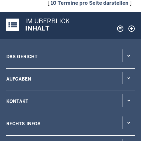
[
10 Termine pro Seite darstellen
]
IM ÜBERBLICK
Justiz-Portal im Überblick:
INHALT
DAS GERICHT
AUFGABEN
KONTAKT
RECHTS-INFOS