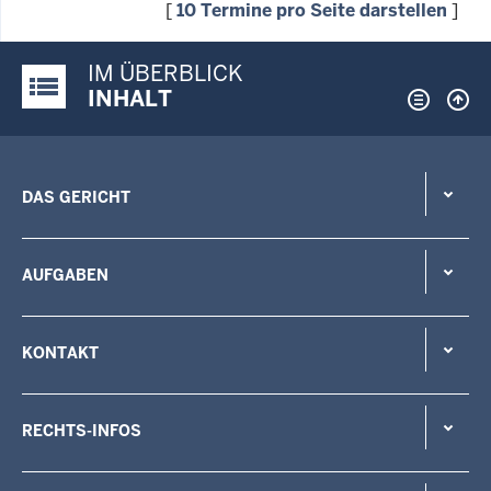
[
10 Termine pro Seite darstellen
]
IM ÜBERBLICK
Justiz-Portal im Überblick:
INHALT
DAS GERICHT
AUFGABEN
KONTAKT
RECHTS-INFOS