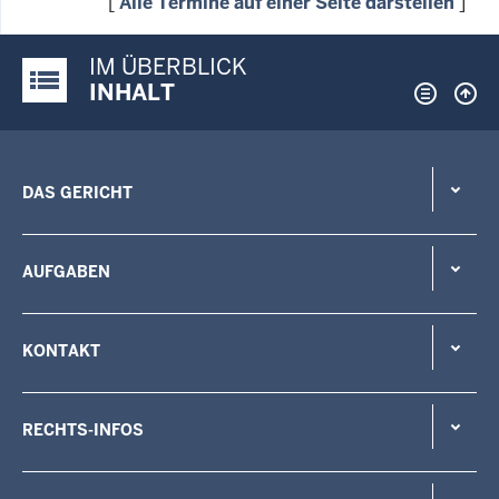
[
Alle Termine auf einer Seite darstellen
]
IM ÜBERBLICK
Justiz-Portal im Überblick:
INHALT
DAS GERICHT
AUFGABEN
KONTAKT
RECHTS-INFOS