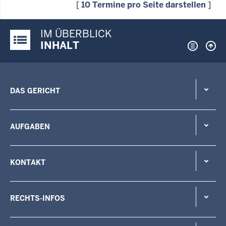
[
10 Termine pro Seite darstellen
]
IM ÜBERBLICK
Justiz-Portal im Überblick:
INHALT
DAS GERICHT
AUFGABEN
KONTAKT
RECHTS-INFOS