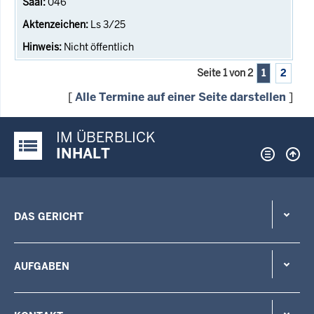
046
Ls 3/25
Nicht öffentlich
Seite 1 von 2
1
2
[
Alle Termine auf einer Seite darstellen
]
IM ÜBERBLICK
Justiz-Portal im Überblick:
INHALT
DAS GERICHT
AUFGABEN