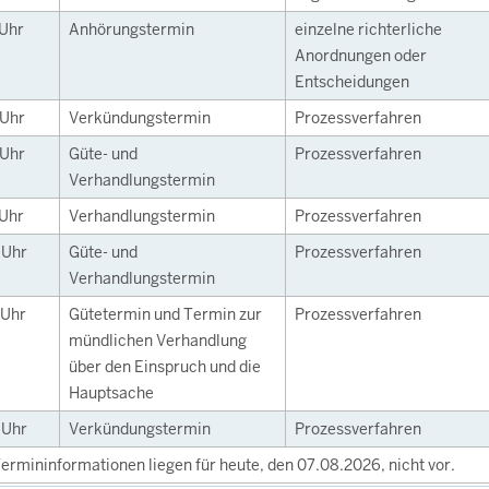
Uhr
Anhörungstermin
einzelne richterliche
Anordnungen oder
Entscheidungen
Uhr
Verkündungstermin
Prozessverfahren
Uhr
Güte- und
Prozessverfahren
Verhandlungstermin
Uhr
Verhandlungstermin
Prozessverfahren
0
Uhr
Güte- und
Prozessverfahren
Verhandlungstermin
Uhr
Gütetermin und Termin zur
Prozessverfahren
mündlichen Verhandlung
über den Einspruch und die
Hauptsache
0
Uhr
Verkündungstermin
Prozessverfahren
ermininformationen liegen für heute, den 07.08.2026, nicht vor.