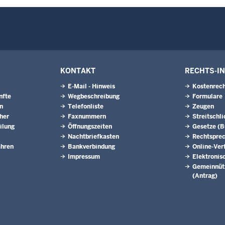
KONTAKT
RECHTS-I
E-Mail - Hinweis
Kostenrech
nfte
Wegbeschreibung
Formulare
n
Telefonliste
Zeugen
eher
Faxnummern
Streitschl
ilung
Öffnungszeiten
Gesetze (
Nachtbriefkasten
Rechtspre
ahren
Bankverbindung
Online-Ver
Impressum
Elektronis
Gemeinnütz
(Antrag)