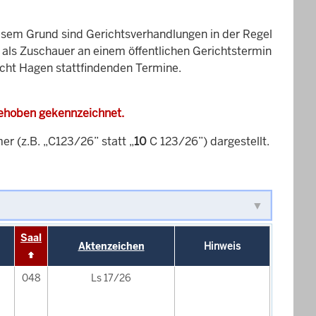
esem Grund sind Gerichtsverhandlungen in der Regel
it als Zuschauer an einem öffentlichen Gerichtstermin
icht Hagen stattfindenden Termine.
gehoben gekennzeichnet.
 (z.B. „C123/26” statt „
10
C 123/26”) dargestellt.
Saal
Aktenzeichen
Hinweis
048
Ls 17/26