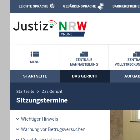
Direkt zum Inhalt
LEICHTE SPRACHE
GEBÄRDENSPRACHE
BARRIEREFREIHE
Leichte Sprache, Gebärdensprachenvideo u
Amtsgericht Hagen: Sitzungstermine
Schnellnavigation mit Volltext-Suche
ZENTRALE
ZENTRA
MENÜ
MAHNABTEILUNG
VOLLSTRECKU
STARTSEITE
DAS GERICHT
AUFGA
Hauptmenü: Hauptnavigation
Startseite
Das Gericht
Sitzungstermine
Wichtiger Hinweis
Warnung vor Betrugsversuchen
Gerichtsvorstellung