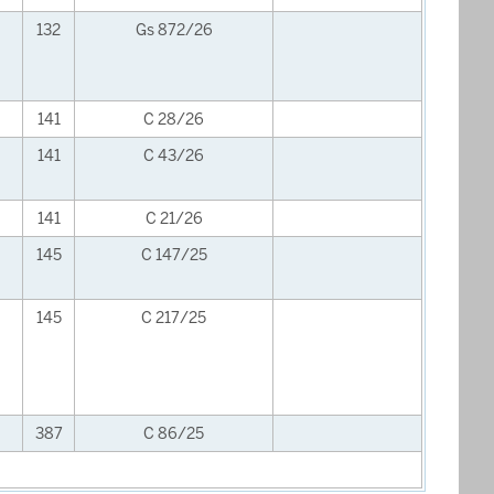
132
Gs 872/26
141
C 28/26
141
C 43/26
141
C 21/26
145
C 147/25
145
C 217/25
387
C 86/25