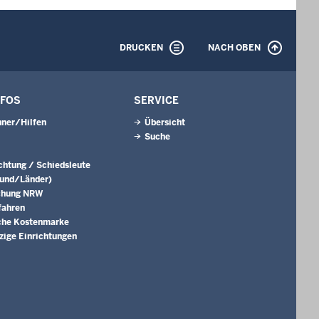
DRUCKEN
NACH OBEN
NFOS
SERVICE
ner/Hilfen
Übersicht
Suche
ichtung / Schiedsleute
Bund/Länder)
chung NRW
fahren
che Kostenmarke
ige Einrichtungen