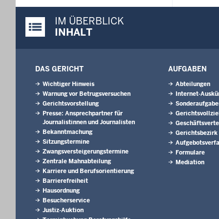
IM ÜBERBLICK
Justiz-Portal im Überblick:
INHALT
DAS GERICHT
AUFGABEN
Wichtiger Hinweis
Abteilungen
Warnung vor Betrugsversuchen
Internet-Auskü
Gerichtsvorstellung
Sonderaufgabe
Presse: Ansprechpartner für
Gerichtsvollzi
Journalistinnen und Journalisten
Geschäftsverte
Bekanntmachung
Gerichtsbezirk
Sitzungstermine
Aufgebotsverf
Zwangsversteigerungs­termine
Formulare
Zentrale Mahnabteilung
Mediation
Karriere und Berufsorientierung
Barrierefreiheit
Hausordnung
Besucherservice
Justiz-Auktion