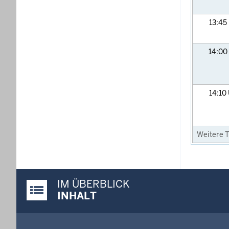
13:45
14:00
14:10
Weitere T
IM ÜBERBLICK
Justiz-Portal im Überblick:
INHALT