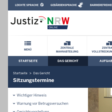
Direkt zum Inhalt
LEICHTE SPRACHE
GEBÄRDENSPRACHE
BARRIEREFREIHE
Leichte Sprache, Gebärdensprachenvideo u
Amtsgericht Hagen: Sitzungstermine
Schnellnavigation mit Volltext-Suche
ZENTRALE
ZENTRA
MENÜ
MAHNABTEILUNG
VOLLSTRECKU
STARTSEITE
DAS GERICHT
AUFGA
Hauptmenü: Hauptnavigation
Startseite
Das Gericht
Sitzungstermine
Wichtiger Hinweis
Warnung vor Betrugsversuchen
Gerichtsvorstellung