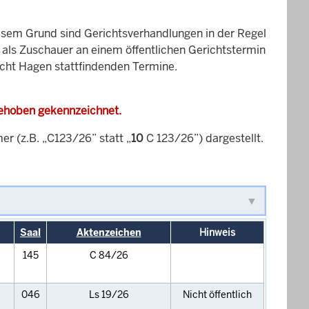
esem Grund sind Gerichtsverhandlungen in der Regel
it als Zuschauer an einem öffentlichen Gerichtstermin
icht Hagen stattfindenden Termine.
gehoben gekennzeichnet.
 (z.B. „C123/26” statt „
10
C 123/26”) dargestellt.
Saal
Aktenzeichen
Hinweis
145
C 84/26
046
Ls 19/26
Nicht öffentlich