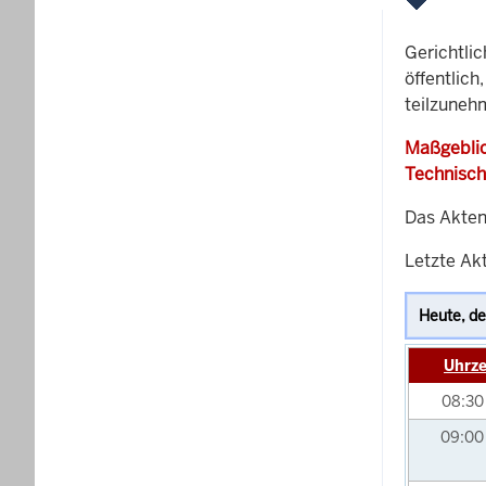
Gerichtli
öffentlich
teilzuneh
Maßgeblic
Technisch
Das Akten
Letzte Akt
Uhrze
08:3
09:0