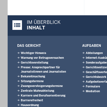
IM ÜBERBLICK
Justiz-Portal im Überblick:
INHALT
DAS GERICHT
AUFGABEN
Wichtiger Hinweis
Abteilungen
Warnung vor Betrugsversuchen
Internet-Auskü
Gerichtsvorstellung
Sonderaufgabe
Presse: Ansprechpartner für
Gerichtsvollzi
Journalistinnen und Journalisten
Geschäftsverte
Bekanntmachung
Gerichtsbezirk
Sitzungstermine
Aufgebotsverf
Zwangsversteigerungs­termine
Formulare
Zentrale Mahnabteilung
Mediation
Karriere und Berufsorientierung
Barrierefreiheit
Hausordnung