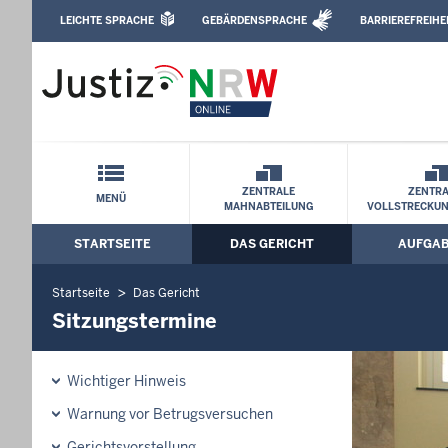
Direkt zum Inhalt
LEICHTE SPRACHE
GEBÄRDENSPRACHE
BARRIEREFREIHE
Leichte Sprache, Gebärdensprachenvideo u
Amtsgericht Hagen: Sitzungstermine
Schnellnavigation mit Volltext-Suche
ZENTRALE
ZENTRA
MENÜ
MAHNABTEILUNG
VOLLSTRECKU
STARTSEITE
DAS GERICHT
AUFGA
Hauptmenü: Hauptnavigation
Startseite
Das Gericht
Sitzungstermine
Wichtiger Hinweis
Warnung vor Betrugsversuchen
Gerichtsvorstellung