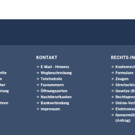
KONTAKT
RECHTS-I
E-Mail - Hinweis
Kostenrech
nfte
Wegbeschreibung
Formulare
n
Telefonliste
Zeugen
eher
Faxnummern
Streitschl
ilung
Öffnungszeiten
Gesetze (
Nachtbriefkasten
Rechtspre
ahren
Bankverbindung
Online-Ver
Impressum
Elektronis
Gemeinnütz
(Antrag)