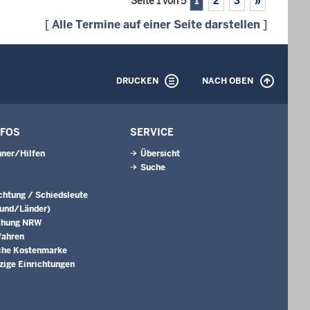
Seite 1 von 5
1
2
3
»
[
Alle Termine auf einer Seite darstellen
]
DRUCKEN
NACH OBEN
NFOS
SERVICE
ner/Hilfen
Übersicht
Suche
ichtung / Schiedsleute
Bund/Länder)
chung NRW
fahren
che Kostenmarke
ige Einrichtungen