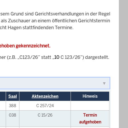
esem Grund sind Gerichtsverhandlungen in der Regel
it als Zuschauer an einem öffentlichen Gerichtstermin
icht Hagen stattfindenden Termine.
gehoben gekennzeichnet.
 (z.B. „C123/26” statt „
10
C 123/26”) dargestellt.
Saal
Aktenzeichen
Hinweis
388
C 257/24
038
C 15/26
Termin
aufgehoben