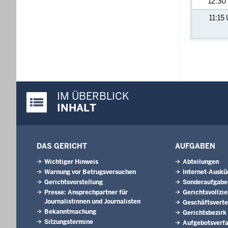
12:30
11:15
IM ÜBERBLICK
Justiz-Portal im Überblick:
INHALT
DAS GERICHT
AUFGABEN
Wichtiger Hinweis
Abteilungen
Warnung vor Betrugsversuchen
Internet-Auskü
Gerichtsvorstellung
Sonderaufgabe
Presse: Ansprechpartner für
Gerichtsvollzi
Journalistinnen und Journalisten
Geschäftsverte
Bekanntmachung
Gerichtsbezirk
Sitzungstermine
Aufgebotsverf