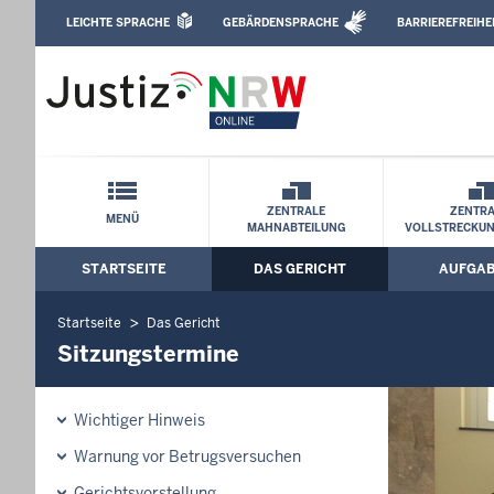
Direkt zum Inhalt
LEICHTE SPRACHE
GEBÄRDENSPRACHE
BARRIEREFREIHE
Leichte Sprache, Gebärdensprachenvideo u
Amtsgericht Hagen: Sitzungstermine
Schnellnavigation mit Volltext-Suche
ZENTRALE
ZENTRA
MENÜ
MAHNABTEILUNG
VOLLSTRECKU
STARTSEITE
DAS GERICHT
AUFGA
Hauptmenü: Hauptnavigation
Startseite
Das Gericht
Sitzungstermine
Wichtiger Hinweis
Warnung vor Betrugsversuchen
Gerichtsvorstellung