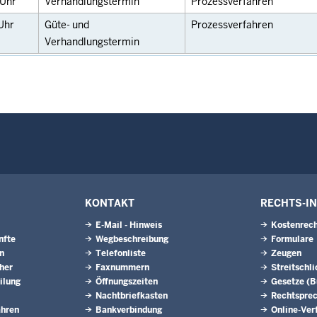
Uhr
Verhandlungstermin
Prozessverfahren
Uhr
Güte- und
Prozessverfahren
Verhandlungstermin
KONTAKT
RECHTS-I
E-Mail - Hinweis
Kostenrech
nfte
Wegbeschreibung
Formulare
n
Telefonliste
Zeugen
eher
Faxnummern
Streitschl
ilung
Öffnungszeiten
Gesetze (
Nachtbriefkasten
Rechtspre
ahren
Bankverbindung
Online-Ver