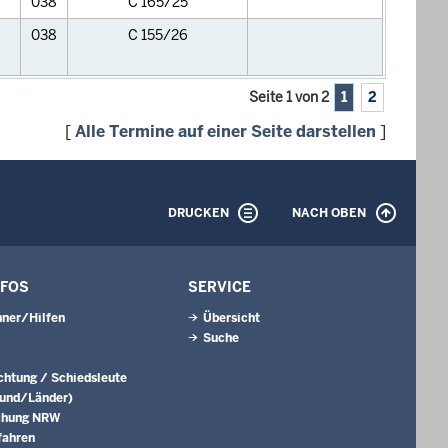
038
C 165/25
038
C 155/26
Seite 1 von 2
1
2
[
Alle Termine auf einer Seite darstellen
]
DRUCKEN
NACH OBEN
NFOS
SERVICE
ner/Hilfen
Übersicht
Suche
ichtung / Schiedsleute
Bund/Länder)
chung NRW
fahren