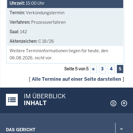
15:00
Uhr
Verkündungstermin
Prozessverfahren
142
C 18/26
Weitere Termininformationen liegen für heute, den
06.08.2026, nicht vor.
Seite 5 von 5
«
3
4
5
[
Alle Termine auf einer Seite darstellen
]
IM ÜBERBLICK
Justiz-Portal im Überblick:
INHALT
DAS GERICHT