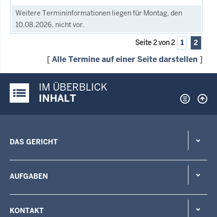
Weitere Termininformationen liegen für Montag, den
10.08.2026, nicht vor.
Seite 2 von 2
1
2
[
Alle Termine auf einer Seite darstellen
]
IM ÜBERBLICK
Justiz-Portal im Überblick:
INHALT
DAS GERICHT
AUFGABEN
KONTAKT