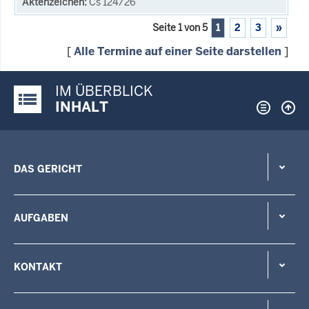
Cs 124/26
Seite 1 von 5
1
2
3
»
[
Alle Termine auf einer Seite darstellen
]
IM ÜBERBLICK
Justiz-Portal im Überblick:
INHALT
DAS GERICHT
AUFGABEN
KONTAKT