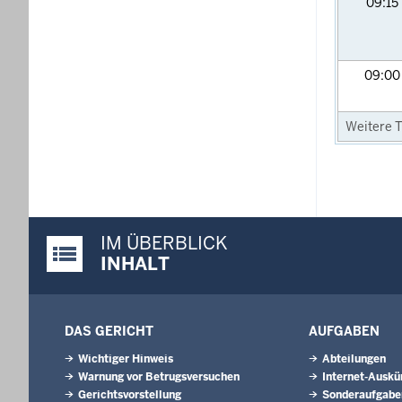
09:15
09:0
Weitere T
IM ÜBERBLICK
Justiz-Portal im Überblick:
INHALT
DAS GERICHT
AUFGABEN
Wichtiger Hinweis
Abteilungen
Warnung vor Betrugsversuchen
Internet-Auskü
Gerichtsvorstellung
Sonderaufgabe