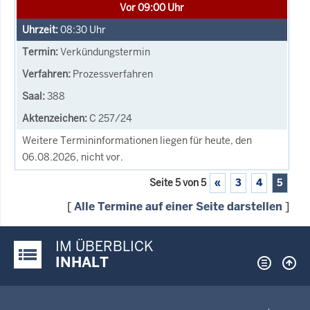
Vor 09:00 Uhr
08:30
Uhr
Verkündungstermin
Prozessverfahren
388
C 257/24
Weitere Termininformationen liegen für heute, den
06.08.2026, nicht vor.
Seite 5 von 5
«
3
4
5
[
Alle Termine auf einer Seite darstellen
]
IM ÜBERBLICK
Justiz-Portal im Überblick:
INHALT