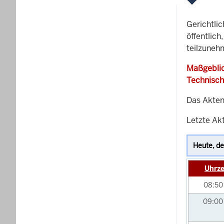
Gerichtli
öffentlich
teilzuneh
Maßgeblic
Technisch
Das Akten
Letzte Akt
Uhrze
08:5
09:0