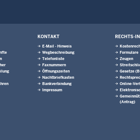
KONTAKT
RECHTS-I
E-Mail - Hinweis
Kostenrech
nfte
Wegbeschreibung
Formulare
n
Telefonliste
Zeugen
eher
Faxnummern
Streitschl
ilung
Öffnungszeiten
Gesetze (
Nachtbriefkasten
Rechtspre
ahren
Bankverbindung
Online-Ver
Impressum
Elektronis
Gemeinnütz
(Antrag)