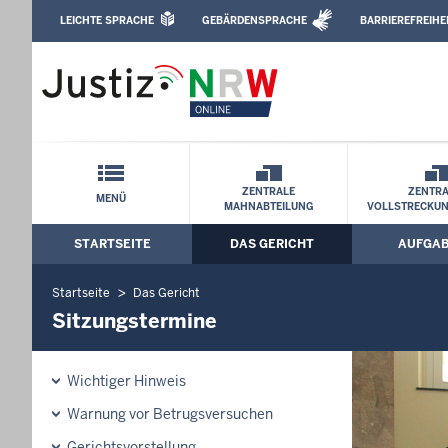
Direkt zum Inhalt
LEICHTE SPRACHE
GEBÄRDENSPRACHE
BARRIEREFREIHE
Leichte Sprache, Gebärdensprachenvideo u
Amtsgericht Hagen: Sitzungstermine
Schnellnavigation mit Volltext-Suche
ZENTRALE
ZENTRA
MENÜ
MAHNABTEILUNG
VOLLSTRECKU
STARTSEITE
DAS GERICHT
AUFGA
Hauptmenü: Hauptnavigation
Startseite
Das Gericht
Sitzungstermine
Wichtiger Hinweis
Warnung vor Betrugsversuchen
Gerichtsvorstellung