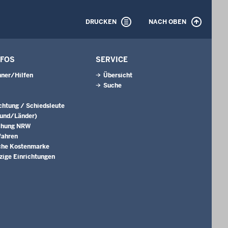
DRUCKEN
NACH OBEN
NFOS
SERVICE
ner/Hilfen
Übersicht
Suche
ichtung / Schiedsleute
Bund/Länder)
chung NRW
fahren
che Kostenmarke
ige Einrichtungen