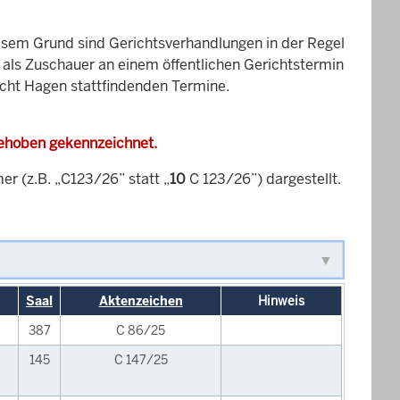
esem Grund sind Gerichtsverhandlungen in der Regel
it als Zuschauer an einem öffentlichen Gerichtstermin
icht Hagen stattfindenden Termine.
gehoben gekennzeichnet.
 (z.B. „C123/26” statt „
10
C 123/26”) dargestellt.
Saal
Aktenzeichen
Hinweis
387
C 86/25
145
C 147/25