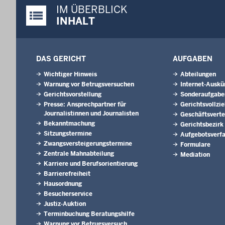
IM ÜBERBLICK
Justiz-Portal im Überblick:
INHALT
DAS GERICHT
AUFGABEN
Wichtiger Hinweis
Abteilungen
Warnung vor Betrugsversuchen
Internet-Auskü
Gerichtsvorstellung
Sonderaufgabe
Presse: Ansprechpartner für
Gerichtsvollzi
Journalistinnen und Journalisten
Geschäftsverte
Bekanntmachung
Gerichtsbezirk
Sitzungstermine
Aufgebotsverf
Zwangsversteigerungs­termine
Formulare
Zentrale Mahnabteilung
Mediation
Karriere und Berufsorientierung
Barrierefreiheit
Hausordnung
Besucherservice
Justiz-Auktion
Terminbuchung Beratungshilfe
Warnung vor Betrugsversuch