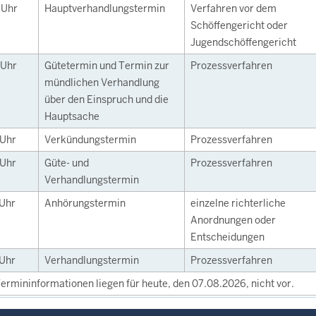
0
Uhr
Hauptverhandlungstermin
Verfahren vor dem
Schöffengericht oder
Jugendschöffengericht
Uhr
Gütetermin und Termin zur
Prozessverfahren
mündlichen Verhandlung
über den Einspruch und die
Hauptsache
Uhr
Verkündungstermin
Prozessverfahren
Uhr
Güte- und
Prozessverfahren
Verhandlungstermin
Uhr
Anhörungstermin
einzelne richterliche
Anordnungen oder
Entscheidungen
Uhr
Verhandlungstermin
Prozessverfahren
ermininformationen liegen für heute, den 07.08.2026, nicht vor.