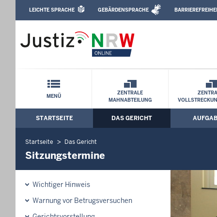
Direkt zum Inhalt
LEICHTE SPRACHE
GEBÄRDENSPRACHE
BARRIEREFREIHE
Leichte Sprache, Gebärdensprachenvideo u
Amtsgericht Hagen: Sitzungstermine
Schnellnavigation mit Volltext-Suche
ZENTRALE
ZENTRA
MENÜ
MAHNABTEILUNG
VOLLSTRECKU
STARTSEITE
DAS GERICHT
AUFGA
Hauptmenü: Hauptnavigation
Startseite
Das Gericht
Sitzungstermine
Wichtiger Hinweis
Warnung vor Betrugsversuchen
Gerichtsvorstellung