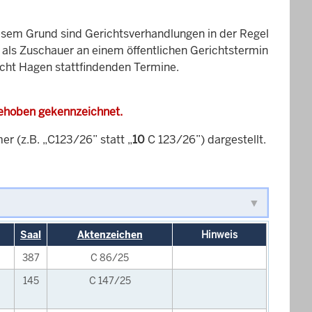
esem Grund sind Gerichtsverhandlungen in der Regel
it als Zuschauer an einem öffentlichen Gerichtstermin
icht Hagen stattfindenden Termine.
gehoben gekennzeichnet.
 (z.B. „C123/26” statt „
10
C 123/26”) dargestellt.
Saal
Aktenzeichen
Hinweis
387
C 86/25
145
C 147/25