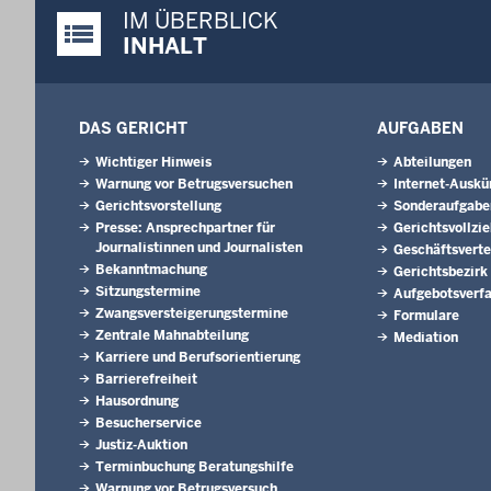
IM ÜBERBLICK
Justiz-Portal im Überblick:
INHALT
DAS GERICHT
AUFGABEN
Wichtiger Hinweis
Abteilungen
Warnung vor Betrugsversuchen
Internet-Auskü
Gerichtsvorstellung
Sonderaufgabe
Presse: Ansprechpartner für
Gerichtsvollzi
Journalistinnen und Journalisten
Geschäftsverte
Bekanntmachung
Gerichtsbezirk
Sitzungstermine
Aufgebotsverf
Zwangsversteigerungs­termine
Formulare
Zentrale Mahnabteilung
Mediation
Karriere und Berufsorientierung
Barrierefreiheit
Hausordnung
Besucherservice
Justiz-Auktion
Terminbuchung Beratungshilfe
Warnung vor Betrugsversuch