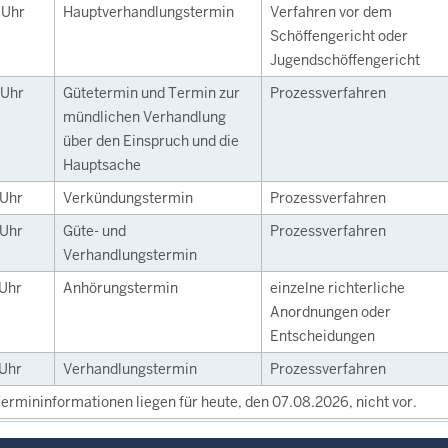
0
Uhr
Hauptverhandlungstermin
Verfahren vor dem
Schöffengericht oder
Jugendschöffengericht
Uhr
Gütetermin und Termin zur
Prozessverfahren
mündlichen Verhandlung
über den Einspruch und die
Hauptsache
Uhr
Verkündungstermin
Prozessverfahren
Uhr
Güte- und
Prozessverfahren
Verhandlungstermin
Uhr
Anhörungstermin
einzelne richterliche
Anordnungen oder
Entscheidungen
Uhr
Verhandlungstermin
Prozessverfahren
ermininformationen liegen für heute, den 07.08.2026, nicht vor.