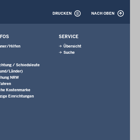
DRUCKEN
NACH OBEN
NFOS
SERVICE
ner/Hilfen
Übersicht
Suche
ichtung / Schiedsleute
Bund/Länder)
chung NRW
fahren
che Kostenmarke
ige Einrichtungen