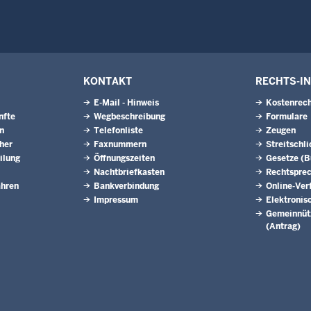
KONTAKT
RECHTS-I
E-Mail - Hinweis
Kostenrech
nfte
Wegbeschreibung
Formulare
n
Telefonliste
Zeugen
eher
Faxnummern
Streitschl
ilung
Öffnungszeiten
Gesetze (
Nachtbriefkasten
Rechtspre
ahren
Bankverbindung
Online-Ver
Impressum
Elektronis
Gemeinnütz
(Antrag)