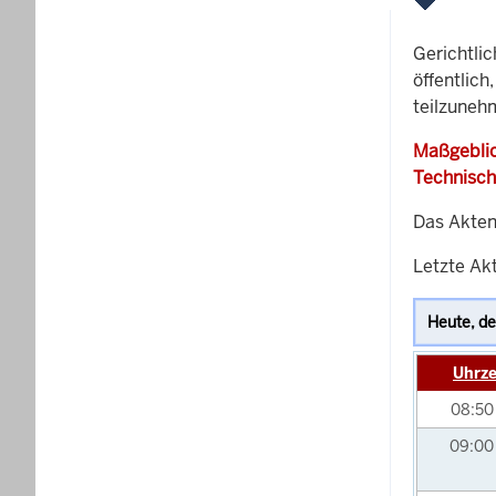
Gerichtli
öffentlich
teilzuneh
Maßgeblic
Technisch
Das Akten
Letzte Akt
Uhrze
08:5
09:0