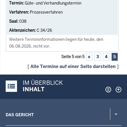
Güte- und Verhandlungstermin
Prozessverfahren
038
C 34/26
Weitere Termininformationen liegen für heute, den
06.08.2026, nicht vor.
Seite 5 von 5
«
3
4
5
[
Alle Termine auf einer Seite darstellen
]
IM ÜBERBLICK
Justiz-Portal im Überblick:
INHALT
DAS GERICHT