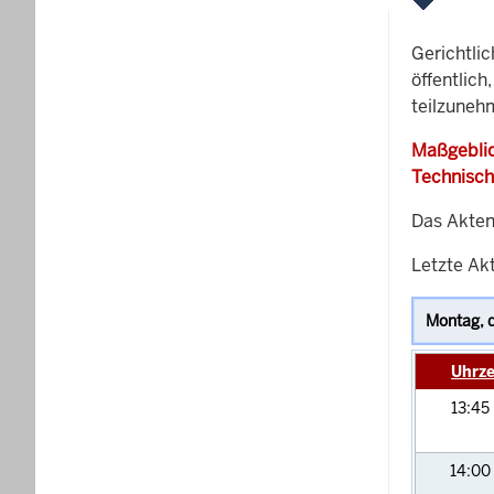
Gerichtli
öffentlich
teilzuneh
Maßgeblic
Technisch
Das Akten
Letzte Akt
Uhrze
13:45
14:00