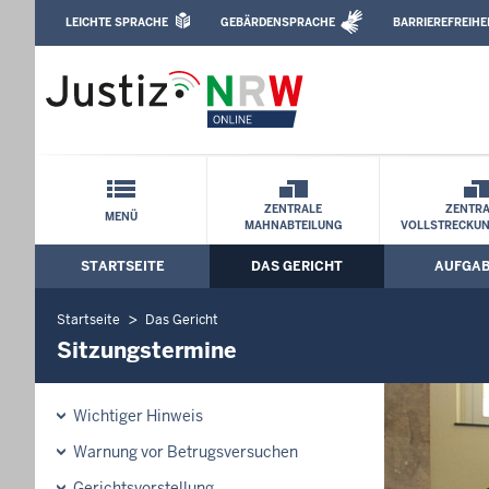
Direkt zum Inhalt
LEICHTE SPRACHE
GEBÄRDENSPRACHE
BARRIEREFREIHE
Leichte Sprache, Gebärdensprachenvideo u
Amtsgericht Hagen: Sitzungstermine
Schnellnavigation mit Volltext-Suche
ZENTRALE
ZENTRA
MENÜ
MAHNABTEILUNG
VOLLSTRECKU
STARTSEITE
DAS GERICHT
AUFGA
Hauptmenü: Hauptnavigation
Startseite
Das Gericht
Sitzungstermine
Wichtiger Hinweis
Warnung vor Betrugsversuchen
Gerichtsvorstellung