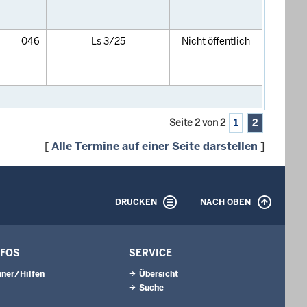
046
Ls 3/25
Nicht öffentlich
Seite 2 von 2
1
2
[
Alle Termine auf einer Seite darstellen
]
DRUCKEN
NACH OBEN
NFOS
SERVICE
ner/Hilfen
Übersicht
Suche