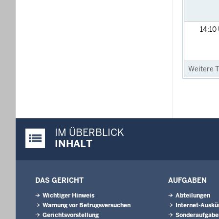
14:10
Weitere T
IM ÜBERBLICK
Justiz-Portal im Überblick:
INHALT
DAS GERICHT
AUFGABEN
Wichtiger Hinweis
Abteilungen
Warnung vor Betrugsversuchen
Internet-Auskü
Gerichtsvorstellung
Sonderaufgabe