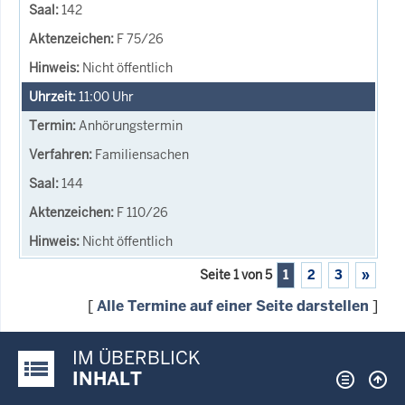
142
F 75/26
Nicht öffentlich
11:00
Uhr
Anhörungstermin
Familiensachen
144
F 110/26
Nicht öffentlich
Seite 1 von 5
1
2
3
»
[
Alle Termine auf einer Seite darstellen
]
IM ÜBERBLICK
Justiz-Portal im Überblick:
INHALT