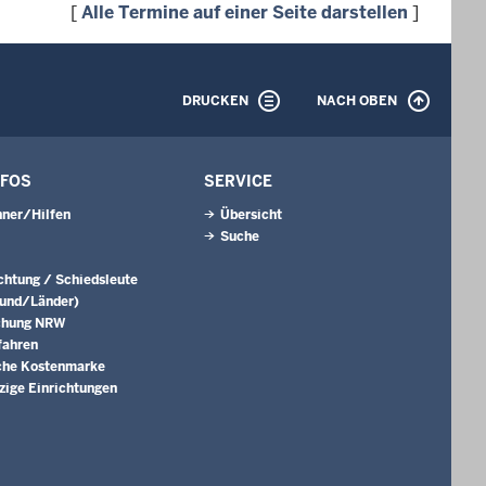
[
Alle Termine auf einer Seite darstellen
]
DRUCKEN
NACH OBEN
NFOS
SERVICE
ner/Hilfen
Übersicht
Suche
ichtung / Schiedsleute
Bund/Länder)
chung NRW
fahren
che Kostenmarke
ige Einrichtungen