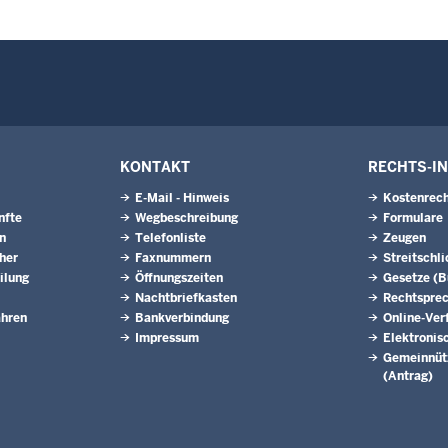
KONTAKT
RECHTS-I
E-Mail - Hinweis
Kostenrech
nfte
Wegbeschreibung
Formulare
n
Telefonliste
Zeugen
eher
Faxnummern
Streitschl
ilung
Öffnungszeiten
Gesetze (
Nachtbriefkasten
Rechtspre
ahren
Bankverbindung
Online-Ver
Impressum
Elektronis
Gemeinnütz
(Antrag)