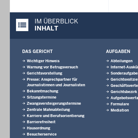
IM ÜBERBLICK
Justiz-Portal im Überblick:
INHALT
DAS GERICHT
AUFGABEN
Wichtiger Hinweis
Abteilungen
Warnung vor Betrugsversuch
Internet-Auskü
Gerichtsvorstellung
Sonderaufgabe
Presse: Ansprechpartner für
Gerichtsvollzi
Journalistinnen und Journalisten
Geschäftsverte
Bekanntmachung
Gerichtsbezirk
Sitzungstermine
Aufgebotsverf
Zwangsversteigerungs­termine
Formulare
Zentrale Mahnabteilung
Mediation
Karriere und Berufsorientierung
Barrierefreiheit
Hausordnung
Besucherservice