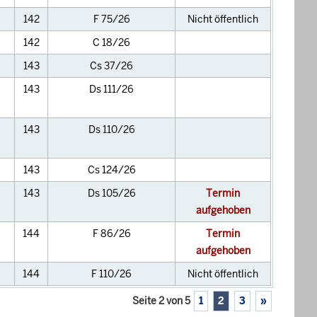
142
F 75/26
Nicht öffentlich
142
C 18/26
143
Cs 37/26
143
Ds 111/26
143
Ds 110/26
143
Cs 124/26
143
Ds 105/26
Termin
aufgehoben
144
F 86/26
Termin
aufgehoben
144
F 110/26
Nicht öffentlich
Seite 2 von 5
1
2
3
»