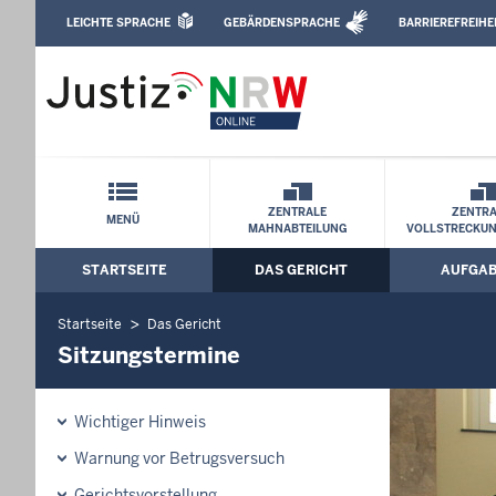
Direkt zum Inhalt
LEICHTE SPRACHE
GEBÄRDENSPRACHE
BARRIEREFREIHE
Leichte Sprache, Gebärdensprachenvideo u
Amtsgericht Hagen: Sitzungstermine
Schnellnavigation mit Volltext-Suche
ZENTRALE
ZENTRA
MENÜ
MAHNABTEILUNG
VOLLSTRECKU
STARTSEITE
DAS GERICHT
AUFGA
Hauptmenü: Hauptnavigation
Startseite
Das Gericht
Sitzungstermine
Wichtiger Hinweis
Warnung vor Betrugsversuch
Gerichtsvorstellung