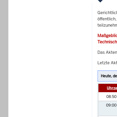
Gerichtli
öffentlich
teilzuneh
Maßgeblic
Technisch
Das Akten
Letzte Akt
Uhrze
08:5
09:0