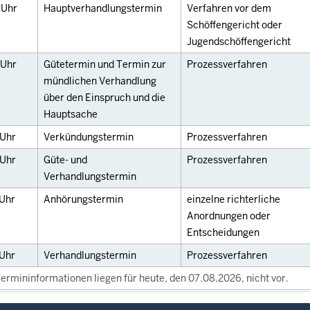
0
Uhr
Hauptverhandlungstermin
Verfahren vor dem
Schöffengericht oder
Jugendschöffengericht
Uhr
Gütetermin und Termin zur
Prozessverfahren
mündlichen Verhandlung
über den Einspruch und die
Hauptsache
Uhr
Verkündungstermin
Prozessverfahren
Uhr
Güte- und
Prozessverfahren
Verhandlungstermin
Uhr
Anhörungstermin
einzelne richterliche
Anordnungen oder
Entscheidungen
Uhr
Verhandlungstermin
Prozessverfahren
ermininformationen liegen für heute, den 07.08.2026, nicht vor.