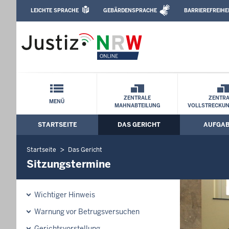
Direkt zum Inhalt
LEICHTE SPRACHE
GEBÄRDENSPRACHE
BARRIEREFREIHE
Leichte Sprache, Gebärdensprachenvideo u
Amtsgericht Hagen: Sitzungstermine
Schnellnavigation mit Volltext-Suche
ZENTRALE
ZENTRA
MENÜ
MAHNABTEILUNG
VOLLSTRECKU
STARTSEITE
DAS GERICHT
AUFGA
Hauptmenü: Hauptnavigation
Startseite
Das Gericht
Sitzungstermine
Wichtiger Hinweis
Warnung vor Betrugsversuchen
Gerichtsvorstellung