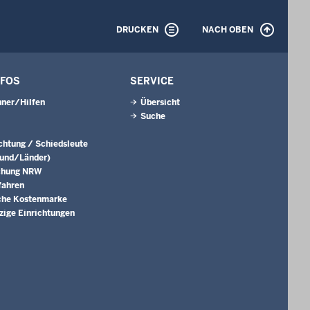
DRUCKEN
NACH OBEN
NFOS
SERVICE
ner/Hilfen
Übersicht
Suche
ichtung / Schiedsleute
Bund/Länder)
chung NRW
fahren
che Kostenmarke
ige Einrichtungen