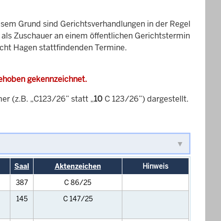
esem Grund sind Gerichtsverhandlungen in der Regel
it als Zuschauer an einem öffentlichen Gerichtstermin
icht Hagen stattfindenden Termine.
gehoben gekennzeichnet.
 (z.B. „C123/26” statt „
10
C 123/26”) dargestellt.
Saal
Aktenzeichen
Hinweis
387
C 86/25
145
C 147/25