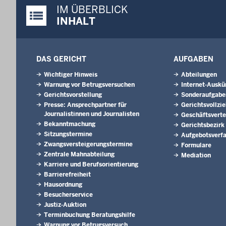
IM ÜBERBLICK
Justiz-Portal im Überblick:
INHALT
DAS GERICHT
AUFGABEN
Wichtiger Hinweis
Abteilungen
Warnung vor Betrugsversuchen
Internet-Auskü
Gerichtsvorstellung
Sonderaufgabe
Presse: Ansprechpartner für
Gerichtsvollzi
Journalistinnen und Journalisten
Geschäftsverte
Bekanntmachung
Gerichtsbezirk
Sitzungstermine
Aufgebotsverf
Zwangsversteigerungs­termine
Formulare
Zentrale Mahnabteilung
Mediation
Karriere und Berufsorientierung
Barrierefreiheit
Hausordnung
Besucherservice
Justiz-Auktion
Terminbuchung Beratungshilfe
Warnung vor Betrugsversuch