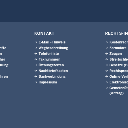
KONTAKT
RECHTS-I
E-Mail - Hinweis
Kostenrech
nfte
Wegbeschreibung
Formulare
n
Telefonliste
Zeugen
eher
Faxnummern
Streitschl
ilung
Öffnungszeiten
Gesetze (
Nachtbriefkasten
Rechtspre
ahren
Bankverbindung
Online-Ver
Impressum
Elektronis
Gemeinnütz
(Antrag)