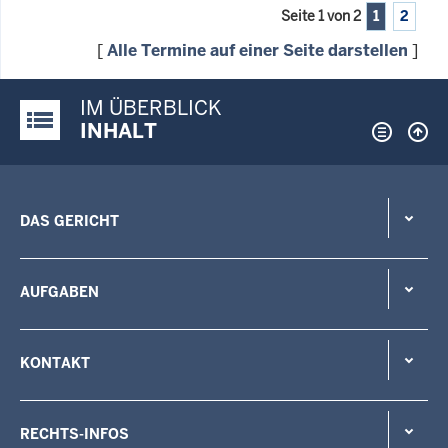
Seite 1 von 2
1
2
[
Alle Termine auf einer Seite darstellen
]
IM ÜBERBLICK
Justiz-Portal im Überblick:
INHALT
DAS GERICHT
AUFGABEN
KONTAKT
RECHTS-INFOS