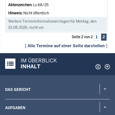
Ls 68/25
Nicht öffentlich
Weitere Termininformationen liegen für Montag, den
10.08.2026, nicht vor.
Seite 2 von 2
1
2
[
Alle Termine auf einer Seite darstellen
]
IM ÜBERBLICK
Justiz-Portal im Überblick:
INHALT
DAS GERICHT
AUFGABEN