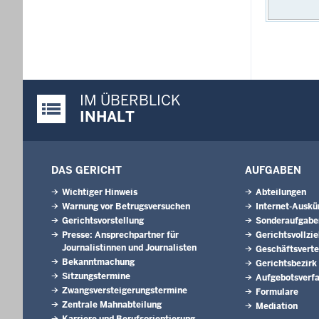
IM ÜBERBLICK
Justiz-Portal im Überblick:
INHALT
DAS GERICHT
AUFGABEN
Wichtiger Hinweis
Abteilungen
Warnung vor Betrugsversuchen
Internet-Auskü
Gerichtsvorstellung
Sonderaufgabe
Presse: Ansprechpartner für
Gerichtsvollzi
Journalistinnen und Journalisten
Geschäftsverte
Bekanntmachung
Gerichtsbezirk
Sitzungstermine
Aufgebotsverf
Zwangsversteigerungs­termine
Formulare
Zentrale Mahnabteilung
Mediation