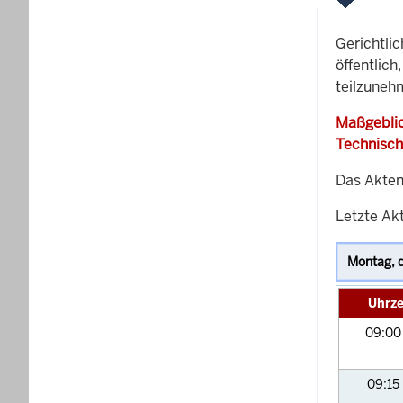
Gerichtli
öffentlich
teilzuneh
Maßgeblic
Technisch
Das Akten
Letzte Akt
Uhrze
09:0
09:15