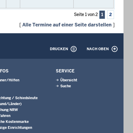
Seite 1 von 2
1
2
[
Alle Termine auf einer Seite darstellen
]
DRUCKEN
NACH OBEN
NFOS
SERVICE
ner/Hilfen
Übersicht
Suche
ichtung / Schiedsleute
Bund/Länder)
chung NRW
fahren
che Kostenmarke
ige Einrichtungen