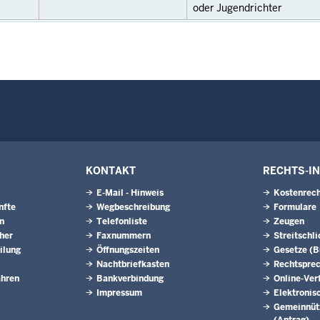
oder Jugendrichter
KONTAKT
RECHTS-I
E-Mail - Hinweis
Kostenrech
nfte
Wegbeschreibung
Formulare
n
Telefonliste
Zeugen
eher
Faxnummern
Streitschl
ilung
Öffnungszeiten
Gesetze (
Nachtbriefkasten
Rechtspre
ahren
Bankverbindung
Online-Ver
Impressum
Elektronis
Gemeinnütz