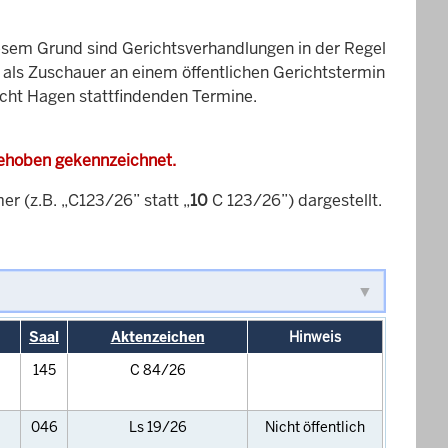
esem Grund sind Gerichtsverhandlungen in der Regel
it als Zuschauer an einem öffentlichen Gerichtstermin
icht Hagen stattfindenden Termine.
gehoben gekennzeichnet.
 (z.B. „C123/26” statt „
10
C 123/26”) dargestellt.
Saal
Aktenzeichen
Hinweis
145
C 84/26
046
Ls 19/26
Nicht öffentlich