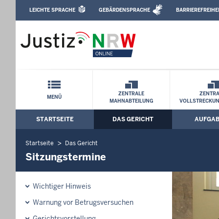
Direkt zum Inhalt
LEICHTE SPRACHE
GEBÄRDENSPRACHE
BARRIEREFREIHE
Leichte Sprache, Gebärdensprachenvideo u
Amtsgericht Hagen: Sitzungstermine
Schnellnavigation mit Volltext-Suche
ZENTRALE
ZENTRA
MENÜ
MAHNABTEILUNG
VOLLSTRECKU
STARTSEITE
DAS GERICHT
AUFGA
Hauptmenü: Hauptnavigation
Startseite
Das Gericht
Sitzungstermine
Wichtiger Hinweis
Warnung vor Betrugsversuchen
Gerichtsvorstellung