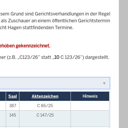
esem Grund sind Gerichtsverhandlungen in der Regel
it als Zuschauer an einem öffentlichen Gerichtstermin
icht Hagen stattfindenden Termine.
gehoben gekennzeichnet.
 (z.B. „C123/26” statt „
10
C 123/26”) dargestellt.
Saal
Aktenzeichen
Hinweis
387
C 86/25
145
C 147/25