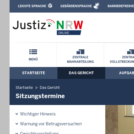
Direkt zum Inhalt
LEICHTE SPRACHE
GEBÄRDENSPRACHE
BARRIEREFREIHE
Leichte Sprache, Gebärdensprachenvideo u
Amtsgericht Hagen: Sitzungstermine
Schnellnavigation mit Volltext-Suche
ZENTRALE
ZENTRA
MENÜ
MAHNABTEILUNG
VOLLSTRECKU
STARTSEITE
DAS GERICHT
AUFGA
Hauptmenü: Hauptnavigation
Startseite
Das Gericht
Sitzungstermine
Wichtiger Hinweis
Warnung vor Betrugsversuchen
Gerichtsvorstellung