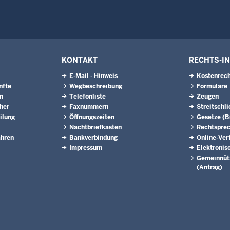
KONTAKT
RECHTS-I
E-Mail - Hinweis
Kostenrech
nfte
Wegbeschreibung
Formulare
n
Telefonliste
Zeugen
eher
Faxnummern
Streitschl
ilung
Öffnungszeiten
Gesetze (
Nachtbriefkasten
Rechtspre
ahren
Bankverbindung
Online-Ver
Impressum
Elektronis
Gemeinnütz
(Antrag)