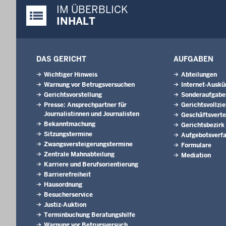
IM ÜBERBLICK
Justiz-Portal im Überblick:
INHALT
DAS GERICHT
AUFGABEN
Wichtiger Hinweis
Abteilungen
Warnung vor Betrugsversuchen
Internet-Auskü
Gerichtsvorstellung
Sonderaufgabe
Presse: Ansprechpartner für
Gerichtsvollzi
Journalistinnen und Journalisten
Geschäftsverte
Bekanntmachung
Gerichtsbezirk
Sitzungstermine
Aufgebotsverf
Zwangsversteigerungs­termine
Formulare
Zentrale Mahnabteilung
Mediation
Karriere und Berufsorientierung
Barrierefreiheit
Hausordnung
Besucherservice
Justiz-Auktion
Terminbuchung Beratungshilfe
Warnung vor Betrugsversuch