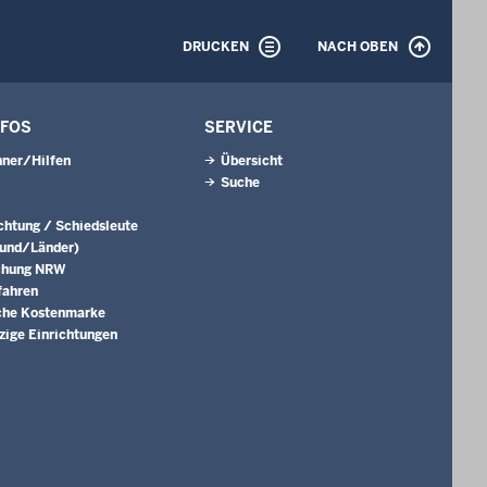
DRUCKEN
NACH OBEN
NFOS
SERVICE
ner/Hilfen
Übersicht
Suche
ichtung / Schiedsleute
Bund/Länder)
chung NRW
fahren
che Kostenmarke
ige Einrichtungen