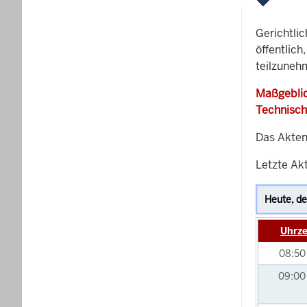
Gerichtli
öffentlich
teilzuneh
Maßgeblic
Technisch
Das Akten
Letzte Akt
Uhrze
08:5
09:0