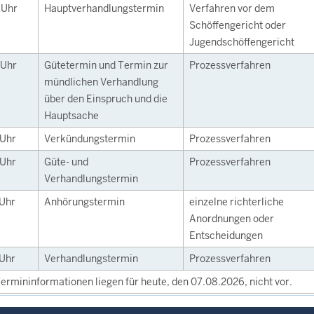
0
Uhr
Hauptverhandlungstermin
Verfahren vor dem
Schöffengericht oder
Jugendschöffengericht
Uhr
Gütetermin und Termin zur
Prozessverfahren
mündlichen Verhandlung
über den Einspruch und die
Hauptsache
Uhr
Verkündungstermin
Prozessverfahren
Uhr
Güte- und
Prozessverfahren
Verhandlungstermin
Uhr
Anhörungstermin
einzelne richterliche
Anordnungen oder
Entscheidungen
Uhr
Verhandlungstermin
Prozessverfahren
ermininformationen liegen für heute, den 07.08.2026, nicht vor.