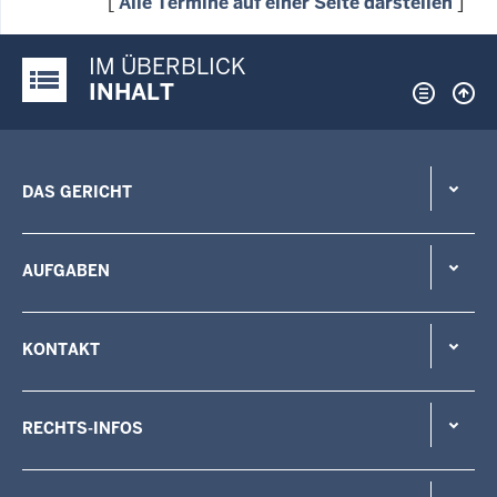
[
Alle Termine auf einer Seite darstellen
]
IM ÜBERBLICK
Justiz-Portal im Überblick:
INHALT
DAS GERICHT
AUFGABEN
KONTAKT
RECHTS-INFOS