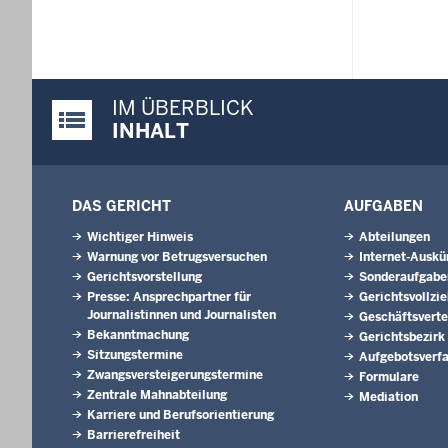
IM ÜBERBLICK
Justiz-Portal im Überblick:
INHALT
DAS GERICHT
AUFGABEN
Wichtiger Hinweis
Abteilungen
Warnung vor Betrugsversuchen
Internet-Auskü
Gerichtsvorstellung
Sonderaufgabe
Presse: Ansprechpartner für
Gerichtsvollzi
Journalistinnen und Journalisten
Geschäftsverte
Bekanntmachung
Gerichtsbezirk
Sitzungstermine
Aufgebotsverf
Zwangsversteigerungs­termine
Formulare
Zentrale Mahnabteilung
Mediation
Karriere und Berufsorientierung
Barrierefreiheit