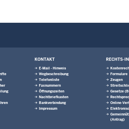
KONTAKT
RECHTS-I
E-Mail - Hinweis
Kostenrech
nfte
Wegbeschreibung
Formulare
n
Telefonliste
Zeugen
eher
Faxnummern
Streitschl
ilung
Öffnungszeiten
Gesetze (
Nachtbriefkasten
Rechtspre
ahren
Bankverbindung
Online-Ver
Impressum
Elektronis
Gemeinnütz
(Antrag)