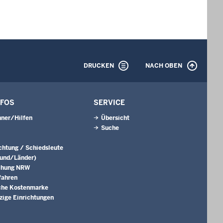
DRUCKEN
NACH OBEN
NFOS
SERVICE
ner/Hilfen
Übersicht
Suche
ichtung / Schiedsleute
Bund/Länder)
chung NRW
fahren
che Kostenmarke
ige Einrichtungen