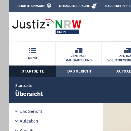
Direkt zum Inhalt
LEICHTE SPRACHE
GEBÄRDENSPRACHE
BARRIEREFREIHE
Leichte Sprache, Gebärdensprachenvideo u
Amtsgericht Hagen: Übersicht
Schnellnavigation mit Volltext-Suche
ZENTRALE
ZENTRA
MENÜ
MAHNABTEILUNG
VOLLSTRECKU
STARTSEITE
DAS GERICHT
AUFGA
Hauptmenü: Hauptnavigation
Startseite
Übersicht
Das Gericht
Aufgaben
Kontakt