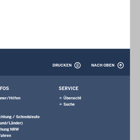
DRUCKEN
NACH OBEN
NFOS
SERVICE
ner/Hilfen
Übersicht
Suche
ichtung / Schiedsleute
Bund/Länder)
chung NRW
fahren