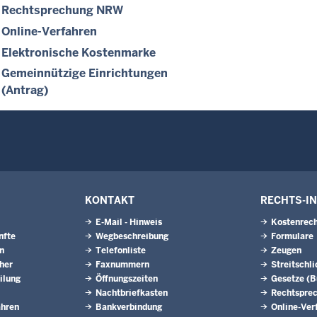
Rechtsprechung NRW
Online-Verfahren
Elektronische Kostenmarke
Gemeinnützige Einrichtungen
(Antrag)
KONTAKT
RECHTS-I
E-Mail - Hinweis
Kostenrech
nfte
Wegbeschreibung
Formulare
n
Telefonliste
Zeugen
eher
Faxnummern
Streitschl
ilung
Öffnungszeiten
Gesetze (
Nachtbriefkasten
Rechtspre
ahren
Bankverbindung
Online-Ver