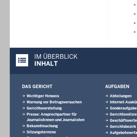
IM ÜBERBLICK
Justiz-Portal im Überblick:
INHALT
DAS GERICHT
AUFGABEN
Wichtiger Hinweis
Abteilungen
Warnung vor Betrugsversuchen
Internet-Auskü
Gerichtsvorstellung
Sonderaufgabe
Presse: Ansprechpartner für
Gerichtsvollzi
Journalistinnen und Journalisten
Geschäftsverte
Bekanntmachung
Gerichtsbezirk
Sitzungstermine
Aufgebotsverf