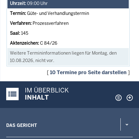
09:00
Uhr
Güte- und Verhandlungstermin
Prozessverfahren
145
C 84/26
Weitere Termininformationen liegen für Montag, den
10.08.2026, nicht vor.
[
10 Termine pro Seite darstellen
]
IM ÜBERBLICK
Justiz-Portal im Überblick:
INHALT
DAS GERICHT