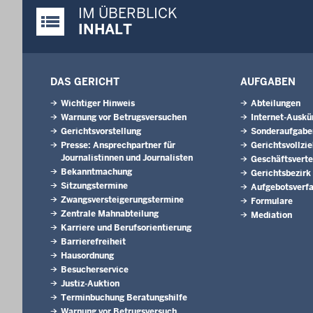
IM ÜBERBLICK
Justiz-Portal im Überblick:
INHALT
DAS GERICHT
AUFGABEN
Wichtiger Hinweis
Abteilungen
Warnung vor Betrugsversuchen
Internet-Auskü
Gerichtsvorstellung
Sonderaufgabe
Presse: Ansprechpartner für
Gerichtsvollzi
Journalistinnen und Journalisten
Geschäftsverte
Bekanntmachung
Gerichtsbezirk
Sitzungstermine
Aufgebotsverf
Zwangsversteigerungs­termine
Formulare
Zentrale Mahnabteilung
Mediation
Karriere und Berufsorientierung
Barrierefreiheit
Hausordnung
Besucherservice
Justiz-Auktion
Terminbuchung Beratungshilfe
Warnung vor Betrugsversuch