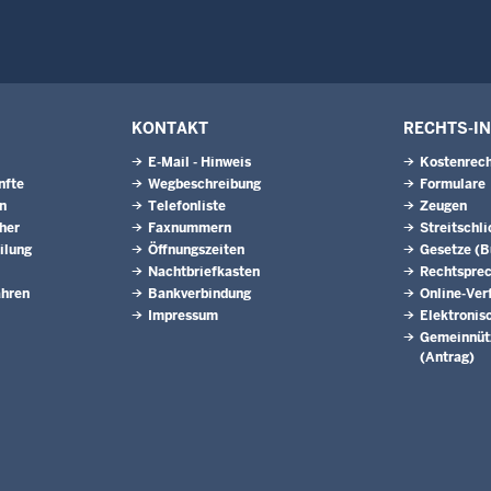
KONTAKT
RECHTS-I
E-Mail - Hinweis
Kostenrech
nfte
Wegbeschreibung
Formulare
n
Telefonliste
Zeugen
eher
Faxnummern
Streitschl
ilung
Öffnungszeiten
Gesetze (
Nachtbriefkasten
Rechtspre
ahren
Bankverbindung
Online-Ver
Impressum
Elektronis
Gemeinnütz
(Antrag)