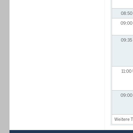
08:5
09:0
09:35
11:00
09:0
Weitere T