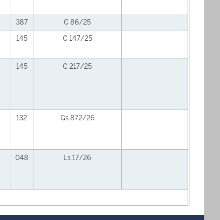
387
C 86/25
145
C 147/25
145
C 217/25
132
Gs 872/26
048
Ls 17/26