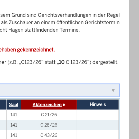
esem Grund sind Gerichtsverhandlungen in der Regel
it als Zuschauer an einem öffentlichen Gerichtstermin
icht Hagen stattfindenden Termine.
gehoben gekennzeichnet.
 (z.B. „C123/26” statt „
10
C 123/26”) dargestellt.
Saal
Aktenzeichen
Hinweis
141
C 21/26
141
C 28/26
141
C 43/26