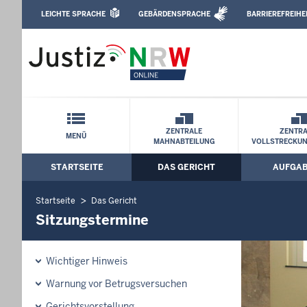
Direkt zum Inhalt
LEICHTE SPRACHE
GEBÄRDENSPRACHE
BARRIEREFREIHE
Leichte Sprache, Gebärdensprachenvideo u
Amtsgericht Hagen: Sitzungstermine
Schnellnavigation mit Volltext-Suche
ZENTRALE
ZENTRA
MENÜ
MAHNABTEILUNG
VOLLSTRECKU
STARTSEITE
DAS GERICHT
AUFGA
Hauptmenü: Hauptnavigation
Startseite
Das Gericht
Sitzungstermine
Wichtiger Hinweis
Warnung vor Betrugsversuchen
Gerichtsvorstellung