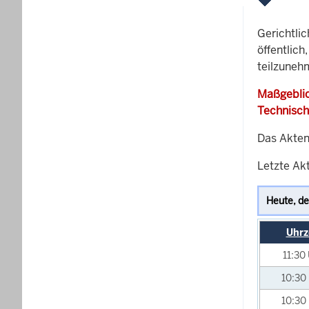
Gerichtli
öffentlich
teilzuneh
Maßgeblic
Technisch
Das Akten
Letzte Akt
Uhrz
11:30
10:30
10:30