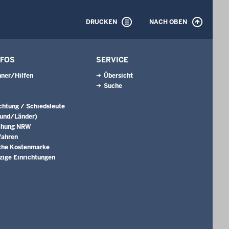
DRUCKEN
NACH OBEN
NFOS
SERVICE
ner/Hilfen
Übersicht
Suche
ichtung / Schiedsleute
Bund/Länder)
chung NRW
fahren
che Kostenmarke
ige Einrichtungen