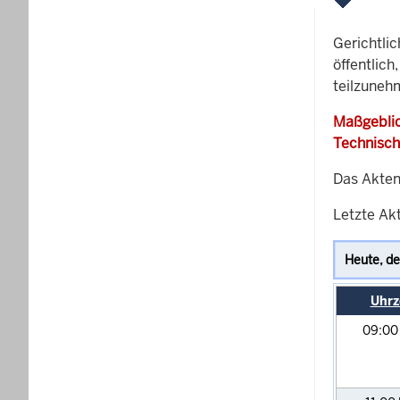
Gerichtli
öffentlich
teilzuneh
Maßgeblic
Technisch
Das Akten
Letzte Akt
Uhrz
09:0