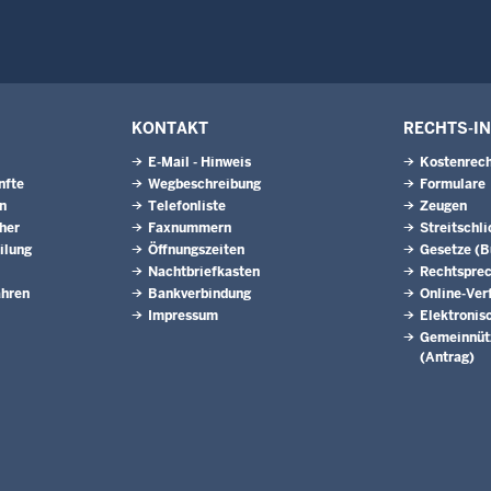
KONTAKT
RECHTS-I
E-Mail - Hinweis
Kostenrech
nfte
Wegbeschreibung
Formulare
n
Telefonliste
Zeugen
eher
Faxnummern
Streitschl
ilung
Öffnungszeiten
Gesetze (
Nachtbriefkasten
Rechtspre
ahren
Bankverbindung
Online-Ver
Impressum
Elektronis
Gemeinnütz
(Antrag)