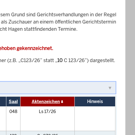
esem Grund sind Gerichtsverhandlungen in der Regel
it als Zuschauer an einem öffentlichen Gerichtstermin
icht Hagen stattfindenden Termine.
gehoben gekennzeichnet.
 (z.B. „C123/26” statt „
10
C 123/26”) dargestellt.
Saal
Aktenzeichen
Hinweis
048
Ls 17/26