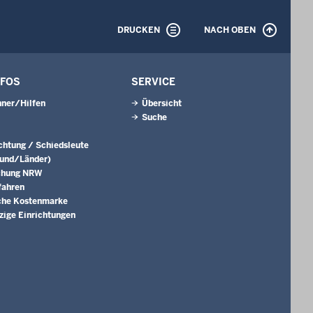
DRUCKEN
NACH OBEN
NFOS
SERVICE
ner/Hilfen
Übersicht
Suche
ichtung / Schiedsleute
Bund/Länder)
chung NRW
fahren
che Kostenmarke
ige Einrichtungen