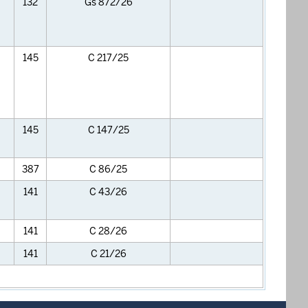
132
Gs 872/26
145
C 217/25
145
C 147/25
387
C 86/25
141
C 43/26
141
C 28/26
141
C 21/26