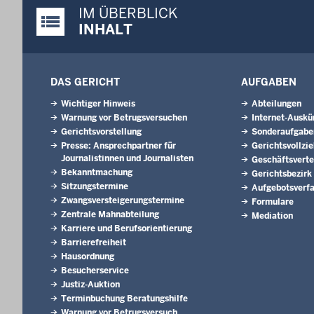
IM ÜBERBLICK
Justiz-Portal im Überblick:
INHALT
DAS GERICHT
AUFGABEN
Wichtiger Hinweis
Abteilungen
Warnung vor Betrugsversuchen
Internet-Auskü
Gerichtsvorstellung
Sonderaufgabe
Presse: Ansprechpartner für
Gerichtsvollzi
Journalistinnen und Journalisten
Geschäftsverte
Bekanntmachung
Gerichtsbezirk
Sitzungstermine
Aufgebotsverf
Zwangsversteigerungs­termine
Formulare
Zentrale Mahnabteilung
Mediation
Karriere und Berufsorientierung
Barrierefreiheit
Hausordnung
Besucherservice
Justiz-Auktion
Terminbuchung Beratungshilfe
Warnung vor Betrugsversuch