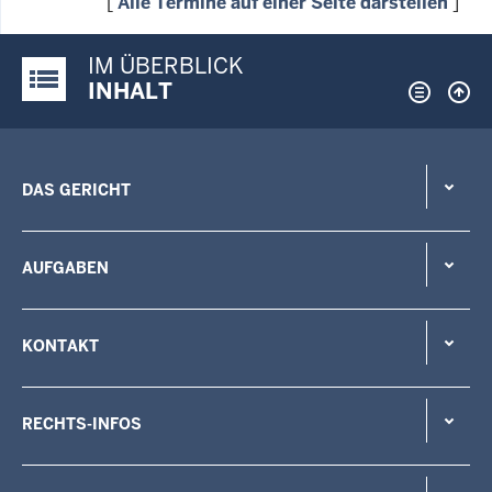
[
Alle Termine auf einer Seite darstellen
]
IM ÜBERBLICK
Justiz-Portal im Überblick:
INHALT
DAS GERICHT
AUFGABEN
KONTAKT
RECHTS-INFOS