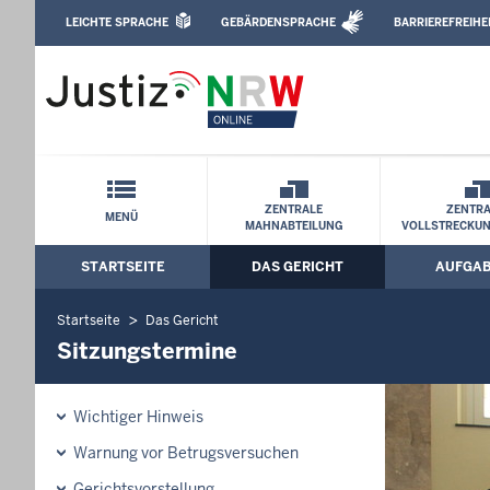
Direkt zum Inhalt
LEICHTE SPRACHE
GEBÄRDENSPRACHE
BARRIEREFREIHE
Leichte Sprache, Gebärdensprachenvideo u
Amtsgericht Hagen: Sitzungstermine
Schnellnavigation mit Volltext-Suche
ZENTRALE
ZENTRA
MENÜ
MAHNABTEILUNG
VOLLSTRECKU
STARTSEITE
DAS GERICHT
AUFGA
Hauptmenü: Hauptnavigation
Startseite
Das Gericht
Sitzungstermine
Wichtiger Hinweis
Warnung vor Betrugsversuchen
Gerichtsvorstellung