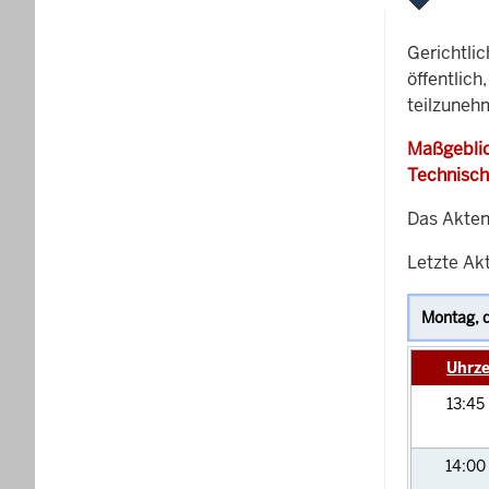
Gerichtli
öffentlich
teilzuneh
Maßgeblic
Technisch
Das Akten
Letzte Akt
Uhrze
13:45
14:00