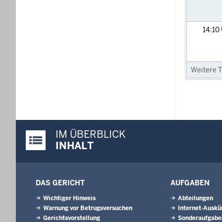
14:10
Weitere T
IM ÜBERBLICK
Justiz-Portal im Überblick:
INHALT
DAS GERICHT
AUFGABEN
Wichtiger Hinweis
Abteilungen
Warnung vor Betrugsversuchen
Internet-Auskü
Gerichtsvorstellung
Sonderaufgabe