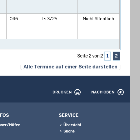
046
Ls 3/25
Nicht öffentlich
Seite 2 von 2
1
2
[
Alle Termine auf einer Seite darstellen
]
DRUCKEN
NACH OBEN
NFOS
SERVICE
ner/Hilfen
Übersicht
Suche