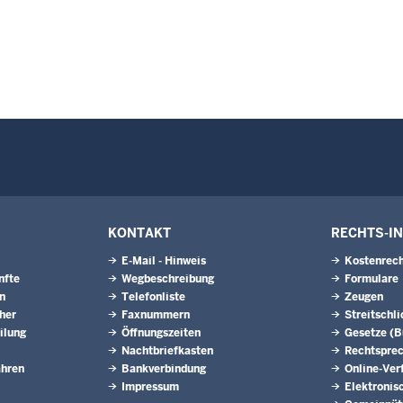
KONTAKT
RECHTS-I
E-Mail - Hinweis
Kostenrech
nfte
Wegbeschreibung
Formulare
n
Telefonliste
Zeugen
eher
Faxnummern
Streitschl
ilung
Öffnungszeiten
Gesetze (
Nachtbriefkasten
Rechtspre
ahren
Bankverbindung
Online-Ver
Impressum
Elektronis