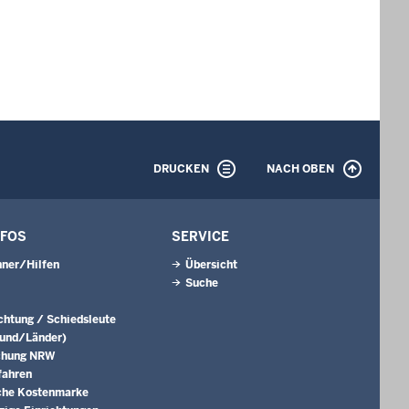
DRUCKEN
NACH OBEN
NFOS
SERVICE
ner/Hilfen
Übersicht
Suche
ichtung / Schiedsleute
Bund/Länder)
chung NRW
fahren
che Kostenmarke