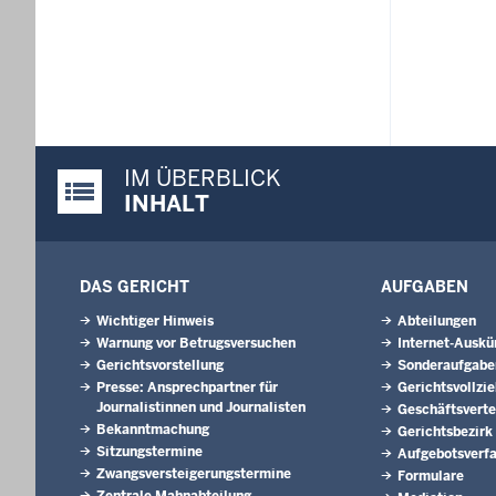
IM ÜBERBLICK
Justiz-Portal im Überblick:
INHALT
DAS GERICHT
AUFGABEN
Wichtiger Hinweis
Abteilungen
Warnung vor Betrugsversuchen
Internet-Auskü
Gerichtsvorstellung
Sonderaufgabe
Presse: Ansprechpartner für
Gerichtsvollzi
Journalistinnen und Journalisten
Geschäftsverte
Bekanntmachung
Gerichtsbezirk
Sitzungstermine
Aufgebotsverf
Zwangsversteigerungs­termine
Formulare