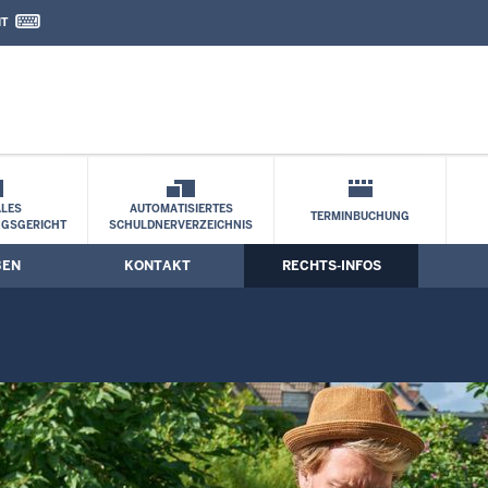
IT
nd Kontaktformular
 Schiedsleute
LES
AUTOMATISIERTES
TERMINBUCHUNG
NGSGERICHT
SCHULDNERVERZEICHNIS
BEN
KONTAKT
RECHTS-INFOS