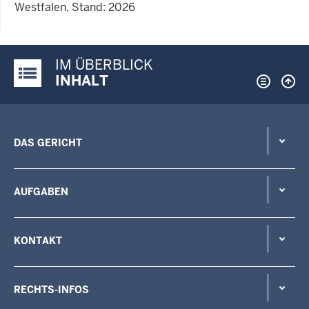
Westfalen, Stand: 2026
IM ÜBERBLICK
Justiz-Portal im Überblick:
INHALT
DAS GERICHT
AUFGABEN
KONTAKT
RECHTS-INFOS