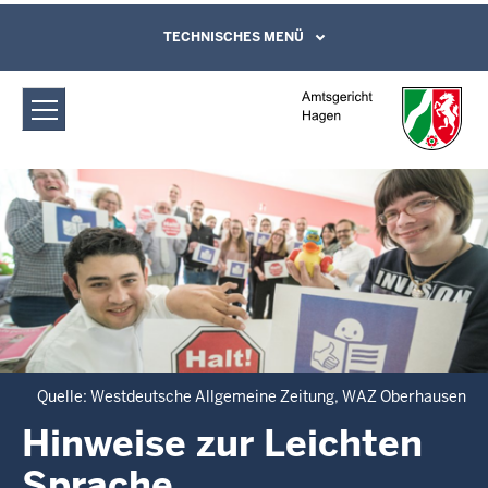
Direkt zum Inhalt
Amtsgericht Hagen: Hinweise zur
TECHNISCHES MENÜ
Leichte Sprache, Gebärdensprachenvideo
und Kontaktformular
Leichten Sprache
Quelle: Westdeutsche Allgemeine Zeitung, WAZ Oberhausen
Hinweise zur Leichten
Sprache