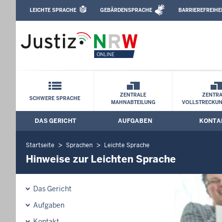
Direkt zum Inhalt
LEICHTE SPRACHE
GEBÄRDENSPRACHE
BARRIEREFREIHE
Leichte Sprache, Gebärdensprachenvideo u
Amtsgericht Hagen: Hinweise zur Leich
Schnellnavigation mit Volltext-Suche
ZENTRALE
ZENTRA
SCHWERE SPRACHE
MAHNABTEILUNG
VOLLSTRECKU
DAS GERICHT
AUFGABEN
KONTA
Hauptmenü: Hauptnavigation
Startseite
Sprachen
Leichte Sprache
Hinweise zur Leichten Sprache
Das Gericht
Aufgaben
Kontakt