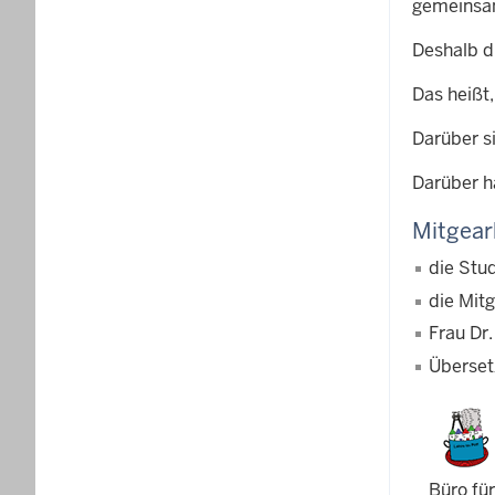
gemeinsam
Deshalb d
Das heißt
Darüber si
Darüber h
Mitgear
die Stu
die Mit
Frau Dr
Überset
Büro fü