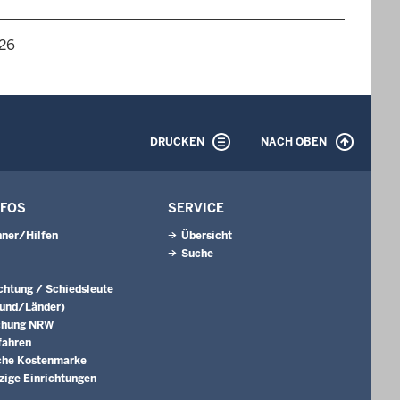
026
DRUCKEN
NACH OBEN
NFOS
SERVICE
ner/Hilfen
Übersicht
Suche
ichtung / Schiedsleute
Bund/Länder)
chung NRW
fahren
che Kostenmarke
ige Einrichtungen