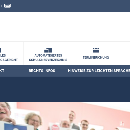
IT
nd Kontaktformular
ten Sprache
LES
AUTOMATISIERTES
TERMINBUCHUNG
NGSGERICHT
SCHULDNERVERZEICHNIS
KT
RECHTS-INFOS
HINWEISE ZUR LEICHTEN SPRACH