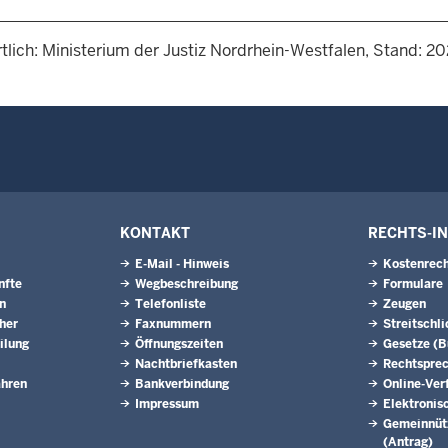
tlich: Ministerium der Justiz Nordrhein-Westfalen, Stand: 2
KONTAKT
RECHTS-I
E-Mail - Hinweis
Kostenrech
nfte
Wegbeschreibung
Formulare
n
Telefonliste
Zeugen
eher
Faxnummern
Streitschl
ilung
Öffnungszeiten
Gesetze (
Nachtbriefkasten
Rechtspre
ahren
Bankverbindung
Online-Ver
Impressum
Elektronis
Gemeinnütz
(Antrag)