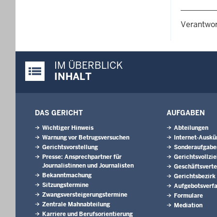
Verantwor
IM ÜBERBLICK
Justiz-Portal im Überblick:
INHALT
DAS GERICHT
AUFGABEN
Wichtiger Hinweis
Abteilungen
Warnung vor Betrugsversuchen
Internet-Auskü
Gerichtsvorstellung
Sonderaufgabe
Presse: Ansprechpartner für
Gerichtsvollzi
Journalistinnen und Journalisten
Geschäftsverte
Bekanntmachung
Gerichtsbezirk
Sitzungstermine
Aufgebotsverf
Zwangsversteigerungs­termine
Formulare
Zentrale Mahnabteilung
Mediation
Karriere und Berufsorientierung